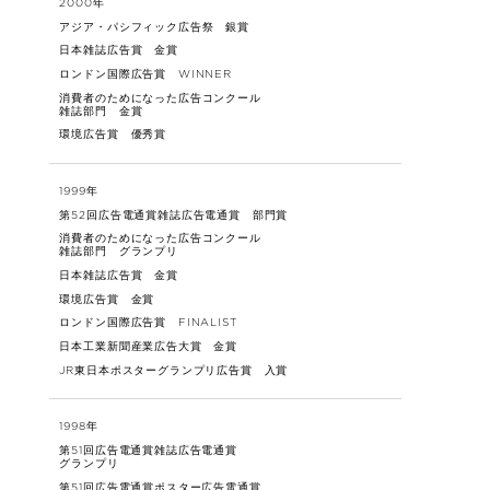
2000年
アジア・パシフィック広告祭 銀賞
日本雑誌広告賞 金賞
ロンドン国際広告賞 WINNER
消費者のためになった広告コンクール
雑誌部門 金賞
環境広告賞 優秀賞
1999年
第52回広告電通賞雑誌広告電通賞 部門賞
消費者のためになった広告コンクール
雑誌部門 グランプリ
日本雑誌広告賞 金賞
環境広告賞 金賞
ロンドン国際広告賞 FINALIST
日本工業新聞産業広告大賞 金賞
JR東日本ポスターグランプリ広告賞 入賞
1998年
第51回広告電通賞雑誌広告電通賞
グランプリ
第51回広告電通賞ポスター広告電通賞