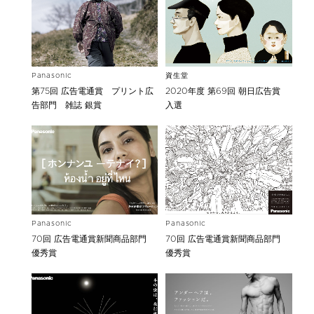
Panasonic
資生堂
第75回 広告電通賞 プリント広
2020年度 第69回 朝日広告賞
告部門 雑誌 銀賞
入選
Panasonic
Panasonic
70回 広告電通賞新聞商品部門
70回 広告電通賞新聞商品部門
優秀賞
優秀賞