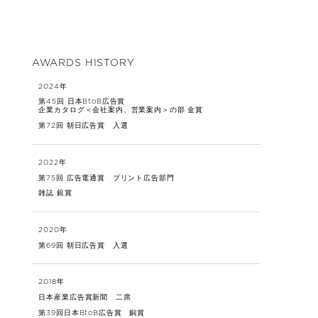
AWARDS HISTORY
2024年
第45回 日本BtoB広告賞
企業カタログ＜会社案内、営業案内＞の部 金賞
第72回 朝日広告賞 入選
2022年
第75回 広告電通賞 プリント広告部門
雑誌 銀賞
2020年
第69回 朝日広告賞 入選
2018年
日本産業広告賞新聞 二席
第39回日本BtoB広告賞 銅賞