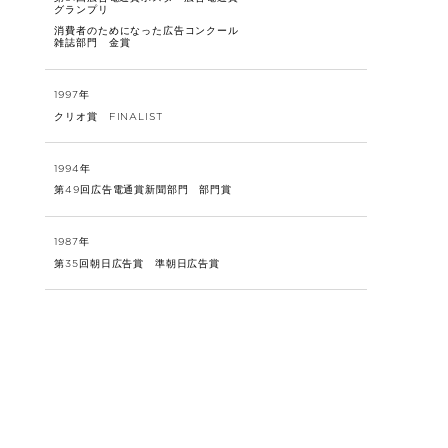
グランプリ
消費者のためになった広告コンクール
雑誌部門 金賞
1997年
クリオ賞 FINALIST
1994年
第49回広告電通賞新聞部門 部門賞
1987年
第35回朝日広告賞 準朝日広告賞